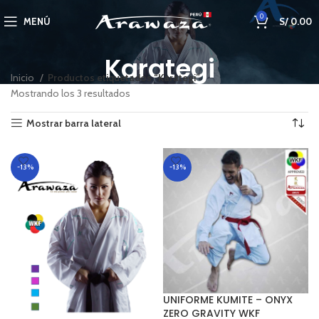
0
MENÚ
S/
0.00
Karategi
Inicio
Productos etiquetados “Karategi”
Mostrando los 3 resultados
Mostrar barra lateral
-13%
-13%
UNIFORME KUMITE – ONYX
ZERO GRAVITY WKF